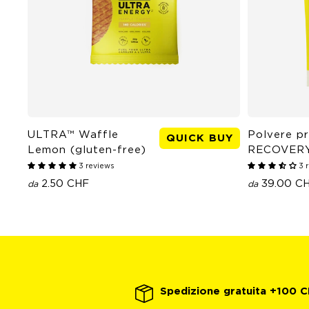
ULTRA™ Waffle
Polvere pr
QUICK BUY
Lemon (gluten-free)
RECOVER
3 reviews
3 
2.50 CHF
39.00 C
da
da
Spedizione gratuita +100 