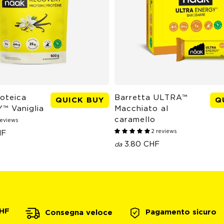
oteica
Barretta ULTRA™
QUICK BUY
Q
Y™
Vaniglia
Macchiato al
caramello
reviews
2 reviews
HF
3.80 CHF
da
CHF
Pagamento sicuro
Consegna veloce