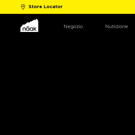
Store Locator
New Boost™ Flavors!
Shop Now
Negozio
Nutrizione