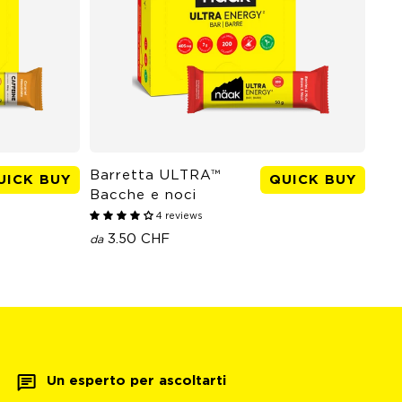
Barretta ULTRA™
Cia
UICK BUY
QUICK BUY
Bacche e noci
Sci
4 reviews
3.50 CHF
2
da
da
Un esperto per ascoltarti