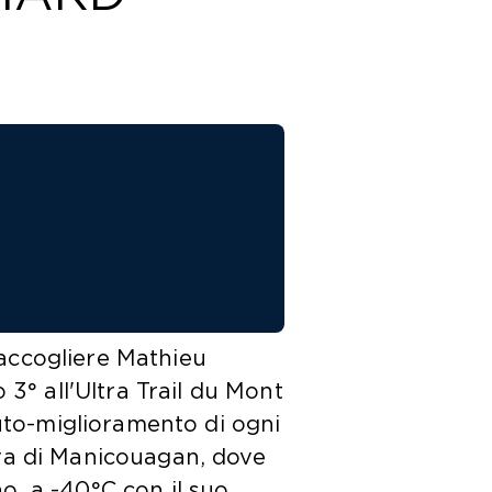
 accogliere Mathieu
 3° all'Ultra Trail du Mont
uto-miglioramento di ogni
rva di Manicouagan, dove
o, a -40°C con il suo