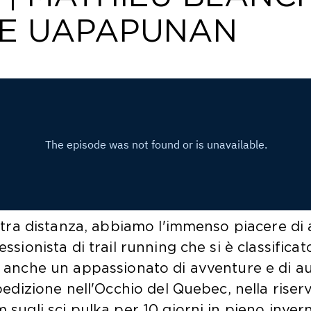
NE UAPAPUNAN
ultra distanza, abbiamo l'immenso piacere di
sionista di trail running che si è classificato
è anche un appassionato di avventure e di a
spedizione nell'Occhio del Quebec, nella rise
 sugli sci pulka per 10 giorni in pieno invern