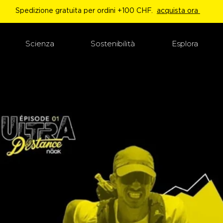
Spedizione gratuita per ordini +100 CHF.
acquista ora
Scienza
Sostenibilità
Esplora